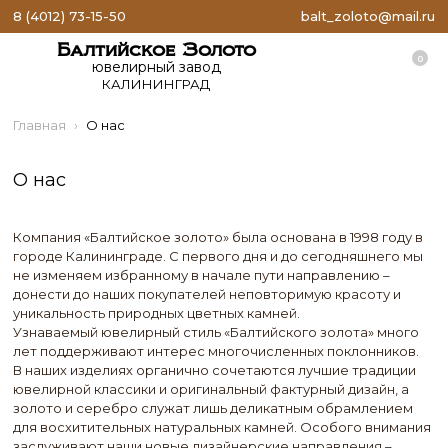
8 (4012) 73-15-50
balt_zoloto@mail.ru
Балтийское Золото
0
ювелирный завод
КАЛИНИНГРАД
Главная
О нас
О нас
Компания «Балтийское золото» была основана в 1998 году в
городе Калининграде. С первого дня и до сегодняшнего мы
не изменяем избранному в начале пути направлению –
донести до наших покупателей неповторимую красоту и
уникальность природных цветных камней.
Узнаваемый ювелирный стиль «Балтийского золота» много
лет поддерживают интерес многочисленных поклонников.
В наших изделиях органично сочетаются лучшие традиции
ювелирной классики и оригинальный фактурный дизайн, а
золото и серебро служат лишь деликатным обрамлением
для восхитительных натуральных камней. Особого внимания
заслуживают наши новые дизайнерские направления –