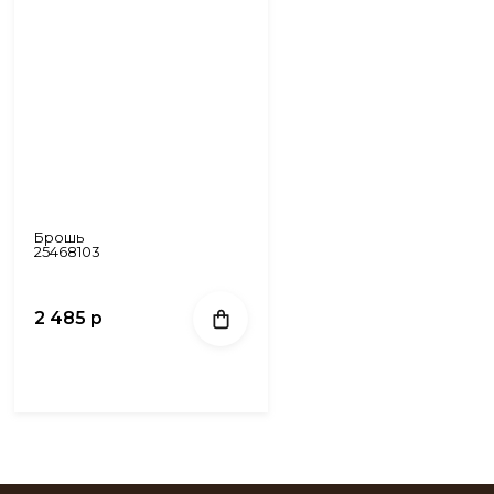
Брошь
25468103
2 485 р