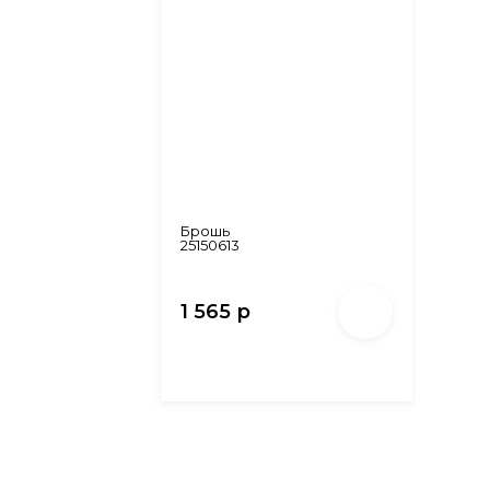
Брошь
25150613
1 565 р