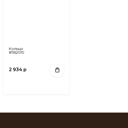
Кольцо
81162010
2 934 р