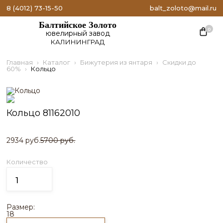
8 (4012) 73-15-50
balt_zoloto@mail.ru
Балтийское Золото
0
ювелирный завод
КАЛИНИНГРАД
Главная
Каталог
Бижутерия из янтаря
Скидки до
60%
Кольцо
Кольцо 81162010
2934 руб.
5700 руб.
Количество
Размер:
18