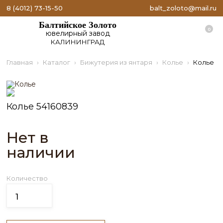
8 (4012) 73-15-50
balt_zoloto@mail.ru
Балтийское Золото
0
ювелирный завод
КАЛИНИНГРАД
Главная
Каталог
Бижутерия из янтаря
Колье
Колье
Колье 54160839
Нет в
наличии
Количество