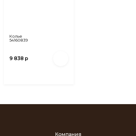
Колье
54160839
9 838 р
Компания