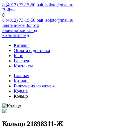
8 (4012) 73-15-50
balt_zoloto@mail.ru
Войти
0
8 (4012) 73-15-50
balt_zoloto@mail.ru
Балтийское Золото
ювелирный завод
КАЛИНИНГРАД
Каталог
Оплата и доставка
Блог
Галерея
Контакты
Главная
Каталог
Бижутерия из янтаря
Кольца
Кольцо
Кольцо 21898311-Ж