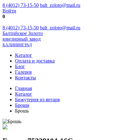
8 (4012) 73-15-50
balt_zoloto@mail.ru
Войти
0
8 (4012) 73-15-50
balt_zoloto@mail.ru
Балтийское Золото
ювелирный завод
КАЛИНИНГРАД
Каталог
Оплата и доставка
Блог
Галерея
Контакты
Главная
Каталог
Бижутерия из янтаря
Броши
Брошь