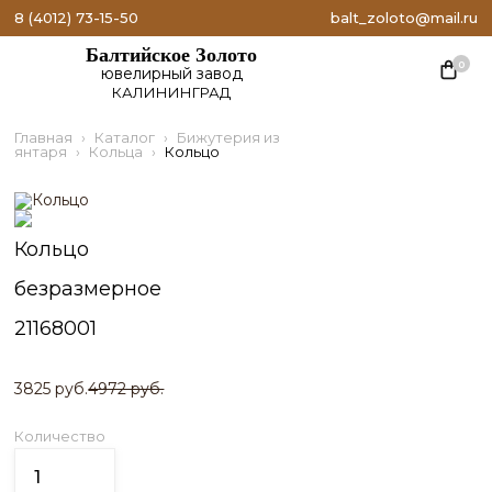
8 (4012) 73-15-50
balt_zoloto@mail.ru
Балтийское Золото
0
ювелирный завод
КАЛИНИНГРАД
Главная
Каталог
Бижутерия из
янтаря
Кольца
Кольцо
Кольцо
безразмерное
21168001
3825 руб.
4972 руб.
Количество